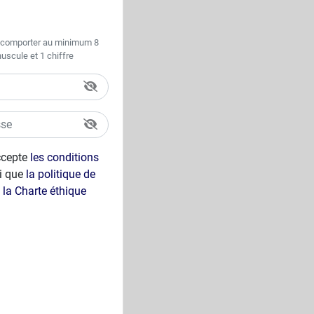
it comporter au minimum 8
scule et 1 chiffre
ccepte
les conditions
i que
la politique de
à
la Charte éthique