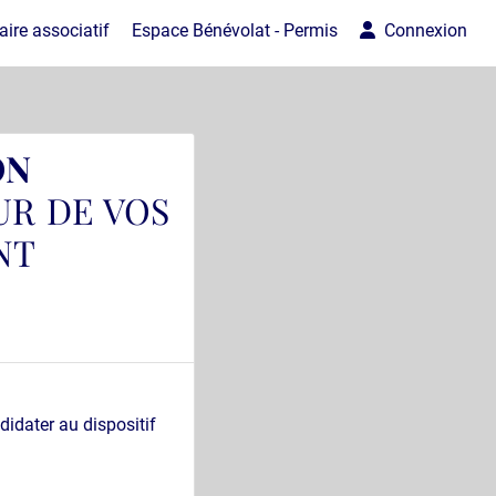
ire associatif
Espace Bénévolat - Permis
Connexion
ON
UR DE VOS
NT
didater au dispositif