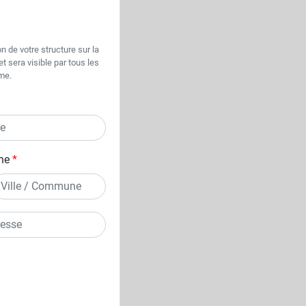
n de votre structure sur la
t sera visible par tous les
rme.
ne